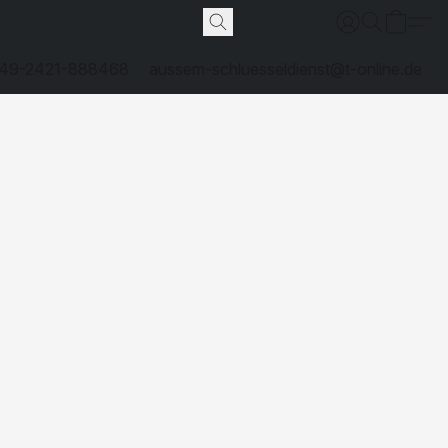
49-2421-888468
aussem-schluesseldienst@t-online.de