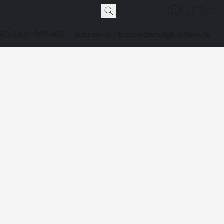
49-2421-888468
aussem-schluesseldienst@t-online.de