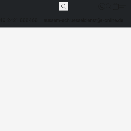
49-2421-888468
aussem-schluesseldienst@t-online.de