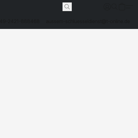
49-2421-888468
aussem-schluesseldienst@t-online.de