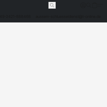
49-2421-888468
aussem-schluesseldienst@t-online.de