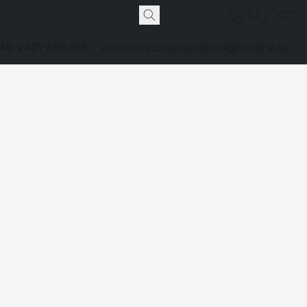
49-2421-888468
aussem-schluesseldienst@t-online.de