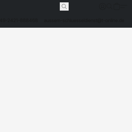
49-2421-888468
aussem-schluesseldienst@t-online.de